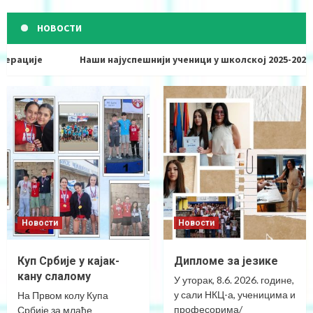
НОВОСТИ
ације
Наши најуспешнији ученици у школској 2025-2026. го
Новости
Новости
Куп Србије у кајак-
Дипломе за језике
кану слалому
У уторак, 8.6. 2026. године,
у сали НКЦ-а, ученицима и
На Првом колу Купа
професорима/
Србије за млађе