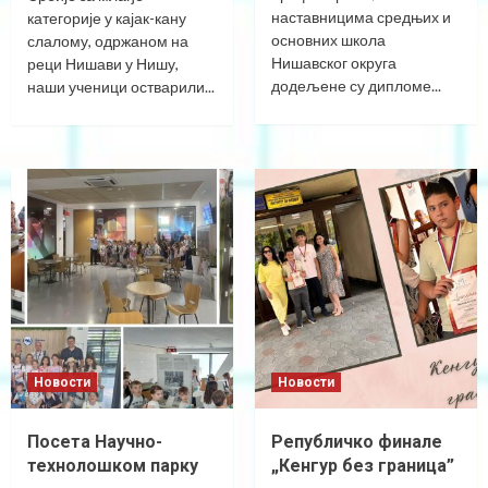
наставницима средњих и
категорије у кајак-кану
основних школа
слалому, одржаном на
Нишавског округа
реци Нишави у Нишу,
додељене су дипломе...
наши ученици остварили...
Новости
Новости
Посета Научно-
Републичко финале
технолошком парку
„Кенгур без граница”