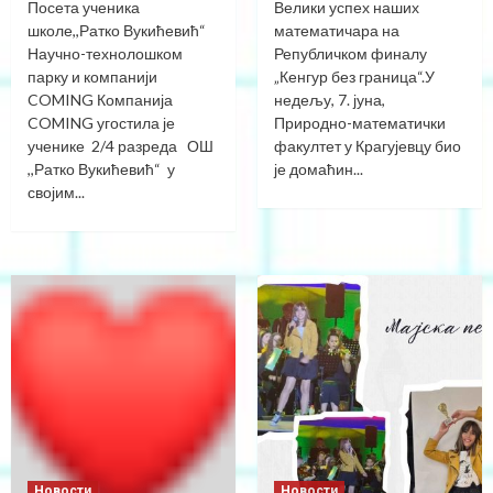
Посета ученика
Велики успех наших
школе,,Ратко Вукићевић“
математичара на
Научно-технолошком
Републичком финалу
парку и компанији
„Кенгур без граница“.У
COMING Компанија
недељу, 7. јуна,
COMING угостила је
Природно-математички
ученике 2/4 разреда ОШ
факултет у Крагујевцу био
,,Ратко Вукићевић“ у
је домаћин...
својим...
Новости
Новости