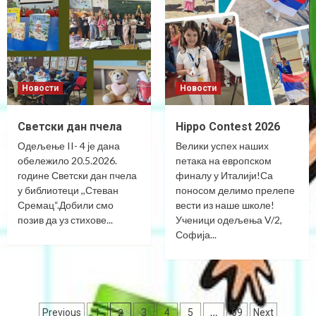
Новости
Новости
Светски дан пчела
Hippo Contest 2026
Одељење II- 4 је дана
Велики успех наших
обележило 20.5.2026.
петака на европском
године Светски дан пчела
финалу у Италији!Са
у библиотеци ,,Стеван
поносом делимо прелепе
Сремац“.Добили смо
вести из наше школе!
позив да уз стихове...
Ученици одељења V/2,
Софија...
Posts
2
…
Previous
1
3
4
5
69
Next