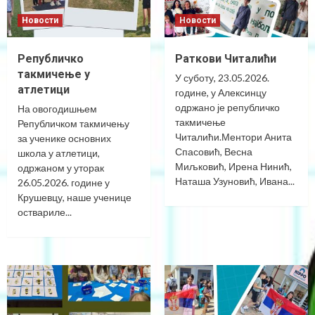
Новости
Новости
Републичко
Раткови Читалићи
такмичење у
У суботу, 23.05.2026.
атлетици
године, у Алексинцу
одржано је републичко
На овогодишњем
такмичење
Републичком такмичењу
Читалићи.Ментори Анита
за ученике основних
Спасовић, Весна
школа у атлетици,
Миљковић, Ирена Нинић,
одржаном у уторак
Наташа Узуновић, Ивана...
26.05.2026. године у
Крушевцу, наше ученице
оствариле...