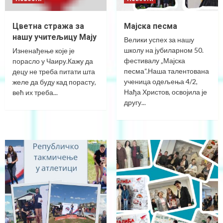
Цветна стража за
Мајска песма
нашу учитељицу Мају
Велики успех за нашу
школу на јубиларном 50.
Изненађење које је
фестивалу „Мајска
порасло у Чаиру.Кажу да
песма“.Наша талентована
децу не треба питати шта
ученица одељења 4/2,
желе да буду кад порасту,
Нађа Христов, освојила је
већ их треба...
другу...