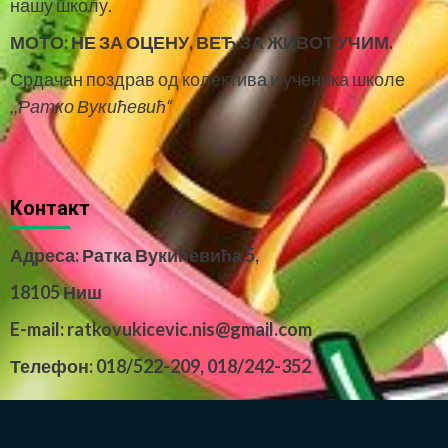
нашу школу.
МОТО:
НЕ ЗА ОЦЕНУ, ВЕЋ ЗА ЖИВОТ УЧИМ.
Срдачан поздрав од колектива и ученика школе
,,Ратко Вукићевић“
Контакт
Адреса: Ратка Вукићевића 5,
18105 Ниш
E-mail: ratkovukicevic.nis@gmail.com
Телефон: 018/522-209,
018/242-352