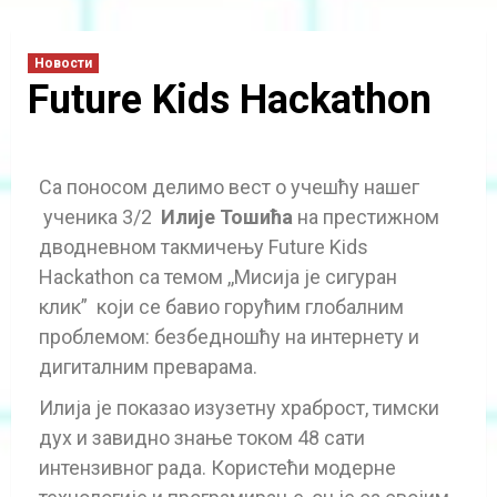
Новости
Future Kids Hackathon
Са поносом делимо вест о учешћу нашег
ученика 3/2
Илије Тошића
на престижном
дводневном такмичењу Future Kids
Hackathon са темом ,,Мисија је сигуран
клик” који се бавио горућим глобалним
проблемом: безбедношћу на интернету и
дигиталним преварама.
Илија је показао изузетну храброст, тимски
дух и завидно знање током 48 сати
интензивног рада. Користећи модерне