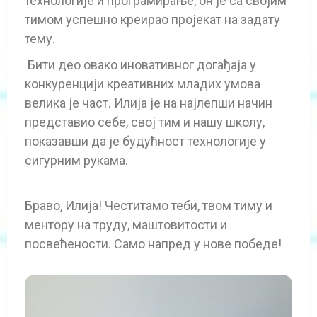
технологије и програмирање, он је са својим
тимом успешно креирао пројекат на задату
тему.
Бити део овако иновативног догађаја у
конкуренцији креативних младих умова
велика је част. Илија је на најлепши начин
представио себе, свој тим и нашу школу,
показавши да је будућност технологије у
сигурним рукама.
Браво, Илија! Честитамо теби, твом тиму и
ментору на труду, маштовитости и
посвећености. Само напред у нове победе!