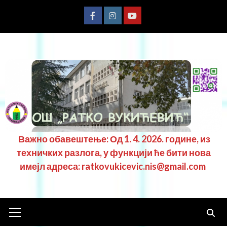
Важно обавештење: Од 1. 4. 2026. године, из
техничких разлога, у функцији ће бити нова
имејл адреса: ratkovukicevic.nis@gmail.com