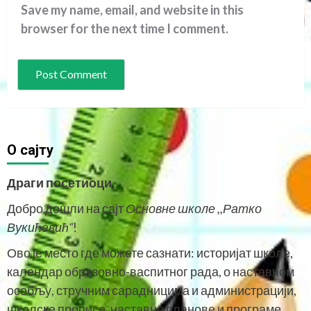
Save my name, email, and website in this
browser for the next time I comment.
O сајту
Драги посетиоци,
Добро дошли на сајт
Основне школе ,,Ратко
Вукићевић“
!
Ово је место где можете сазнати: историјат школе,
календар образовно-васпитног рада, о наставном
особљу, стручним сарадницима и администрацији,
школске прописе, наставне планове и програме,