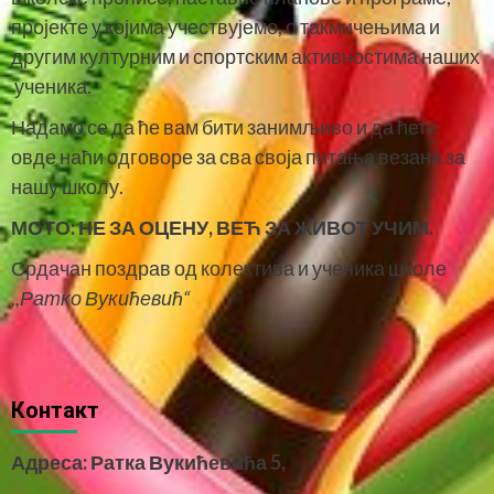
пројекте у којима учествујемо, о такмичењима и
другим културним и спортским активностима наших
ученика.
Надамо се да ће вам бити занимљиво и да ћете
овде наћи одговоре за сва своја питања везана за
нашу школу.
МОТО:
НЕ ЗА ОЦЕНУ, ВЕЋ ЗА ЖИВОТ УЧИМ.
Срдачан поздрав од колектива и ученика школе
,,Ратко Вукићевић“
Контакт
Адреса: Ратка Вукићевића 5,