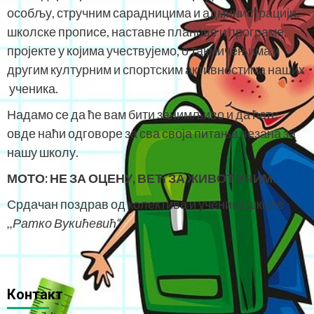
особљу, стручним сарадницима и администрацији,
школске прописе, наставне планове и програме,
пројекте у којима учествујемо, о такмичењима и
другим културним и спортским активностима наших
ученика.
Надамо се да ће вам бити занимљиво и да ћете
овде наћи одговоре за сва своја питања везана за
нашу школу.
МОТО:
НЕ ЗА ОЦЕНУ, ВЕЋ ЗА ЖИВОТ УЧИМ.
Срдачан поздрав од колектива и ученика школе
,,Ратко Вукићевић“
Контакт