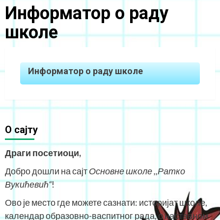
Информатор о раду
школе
Информатор о раду школе
O сајту
Драги посетиоци,
Добро дошли на сајт
Основне школе ,,Ратко
Вукићевић“
!
Ово је место где можете сазнати: историјат школе,
календар образовно-васпитног рада, о наставном