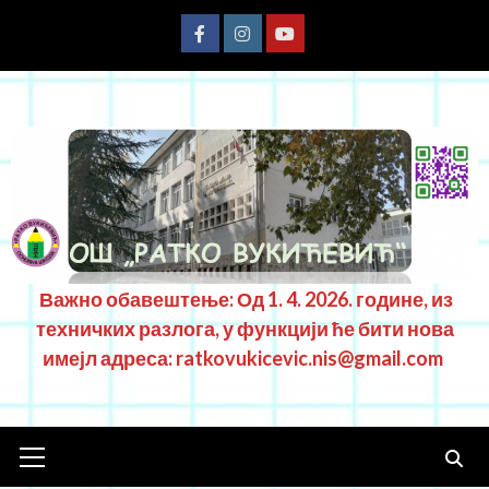
Важно обавештење: Од 1. 4. 2026. године, из
техничких разлога, у функцији ће бити нова
имејл адреса: ratkovukicevic.nis@gmail.com