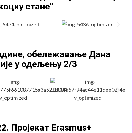
 коцку стане”
године, обележавање Дана
ије у одељењу 2/3
22. Пројекат Erasmus+