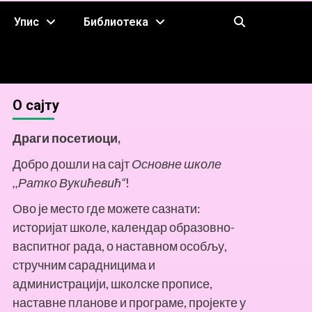
Упис
Библиотека
O сајту
Драги посетиоци,
Добро дошли на сајт
Основне школе
,,Ратко Вукићевић“
!
Ово је место где можете сазнати:
историјат школе, календар образовно-
васпитног рада, о наставном особљу,
стручним сарадницима и
администрацији, школске прописе,
наставне планове и програме, пројекте у