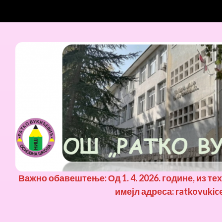
Важно обавештење: Од 1. 4. 2026. године, из те
имејл адреса: ratkovukic