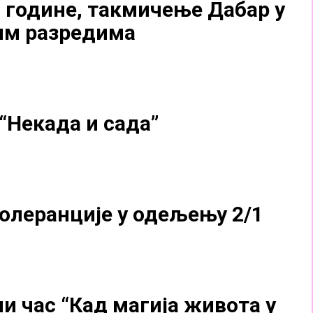
. године, такмичење Дабар у
им разредима
“Некада и сада”
толеранције у одељењу 2/1
и час “Кад магија живота у