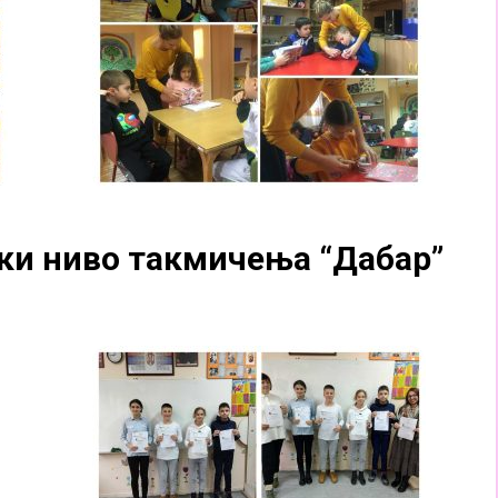
чки ниво такмичења “Дабар”