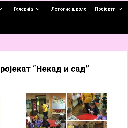
Галерија
Летопис школе
Пројекти
и
ројекат “Некад и сад”