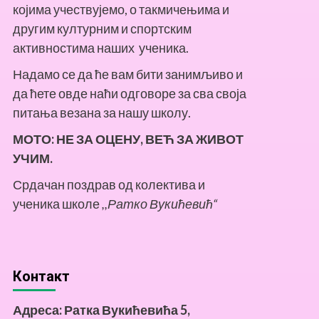
којима учествујемо, о такмичењима и
другим културним и спортским
активностима наших ученика.
Надамо се да ће вам бити занимљиво и
да ћете овде наћи одговоре за сва своја
питања везана за нашу школу.
МОТО:
НЕ ЗА ОЦЕНУ, ВЕЋ ЗА ЖИВОТ
УЧИМ.
Срдачан поздрав од колектива и
ученика школе
,,Ратко Вукићевић“
Контакт
Адреса: Ратка Вукићевића 5,