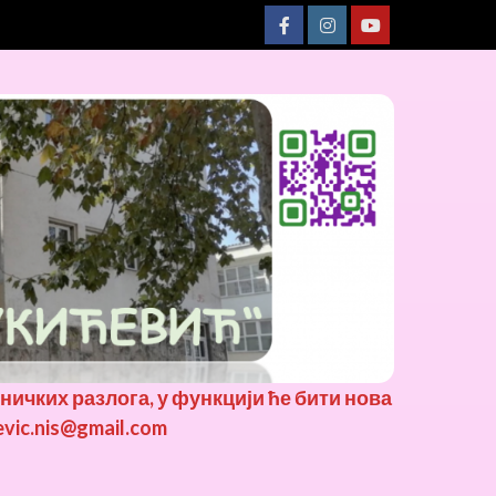
хничких разлога, у функцији ће бити нова
evic.nis@gmail.com