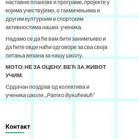
наставне планове и програме, пројекте у
којима учествујемо, о такмичењима и
другим културним и спортским
активностима наших ученика.
Надамо се да ће вам бити занимљиво и
да ћете овде наћи одговоре за сва своја
питања везана за нашу школу.
МОТО:
НЕ ЗА ОЦЕНУ, ВЕЋ ЗА ЖИВОТ
УЧИМ.
Срдачан поздрав од колектива и
ученика школе
,,Ратко Вукићевић“
Контакт