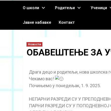
О школи
Родитељи
Ученици
Јавне набавке
Контакт
Новости
ОБАВЕШТЕЊЕ ЗА У
Драга децо и родитељи, нова школска 
Чекамо вас!
Почињемо у понедељак, 1. 9. 2025.
НЕПАРНИ РАЗРЕДИ СУ У ПРЕПОДНЕВНОЈ
ПАРНИ РАЗРЕДИ СУ У ПОПОДНЕВНОЈ СМ