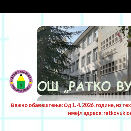
Важно обавештење: Од 1. 4. 2026. године, из те
имејл адреса: ratkovukic