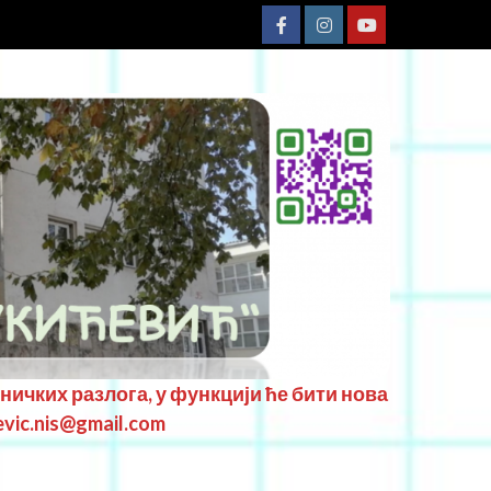
хничких разлога, у функцији ће бити нова
evic.nis@gmail.com