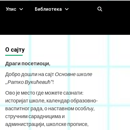
Упис
Библиотека
O сајту
Драги посетиоци,
Добро дошли на сајт
Основне школе
,,Ратко Вукићевић“
!
Ово је место где можете сазнати:
историјат школе, календар образовно-
васпитног рада, о наставном особљу,
стручним сарадницима и
администрацији, школске прописе,