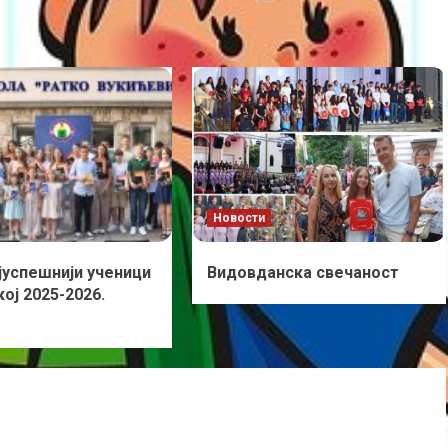
Новости
јуспешнији ученици
Видовданска свечаност
ој 2025-2026.