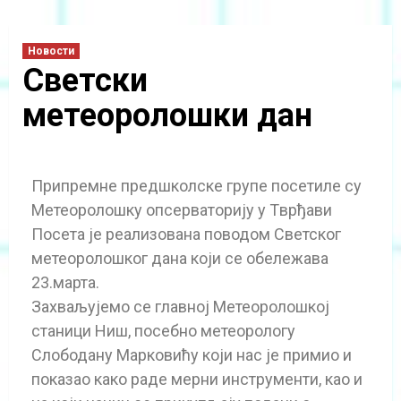
Новости
Светски
метеоролошки дан
Припремне предшколске групе посетиле су
Метеоролошку опсерваторију у Tврђави
Посета је реализована поводом Светског
метеоролошког дана који се обележава
23.марта.
Захваљујемо се главној Метеоролошкој
станици Ниш, посебно метеорологу
Слободану Марковићу који нас је примио и
показао како раде мерни инструменти, као и