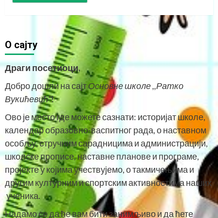
O сајту
Драги посетиоци,
Добро дошли на сајт
Основне школе ,,Ратко
Вукићевић“
!
Ово је место где можете сазнати: историјат школе,
календар образовно-васпитног рада, о наставном
особљу, стручним сарадницима и администрацији,
школске прописе, наставне планове и програме,
пројекте у којима учествујемо, о такмичењима и
другим културним и спортским активностима наших
ученика.
Надамо се да ће вам бити занимљиво и да ћете