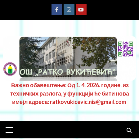
Важно обавештење: Од 1. 4. 2026. године, из
техничких разлога, у функцији ће бити нова
имејл адреса: ratkovukicevic.nis@gmail.com