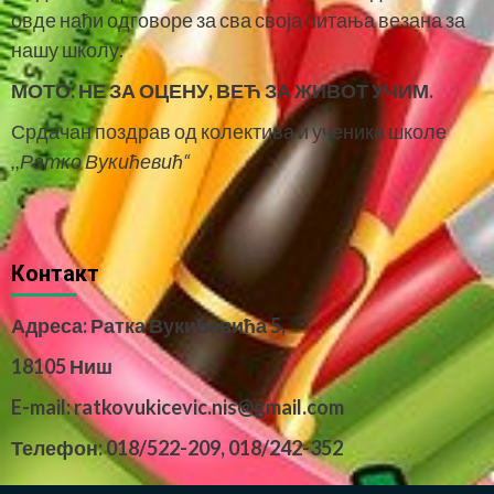
овде наћи одговоре за сва своја питања везана за
нашу школу.
МОТО:
НЕ ЗА ОЦЕНУ, ВЕЋ ЗА ЖИВОТ УЧИМ.
Срдачан поздрав од колектива и ученика школе
,,Ратко Вукићевић“
Контакт
Адреса: Ратка Вукићевића 5,
18105 Ниш
E-mail: ratkovukicevic.nis@gmail.com
Телефон: 018/522-209,
018/242-352