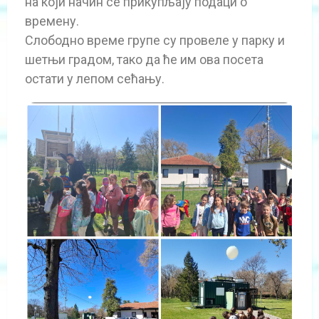
на који начин се прикупљају подаци о
времену.
Слободно време групе су провеле у парку и
шетњи градом, тако да ће им ова посета
остати у лепом сећању.