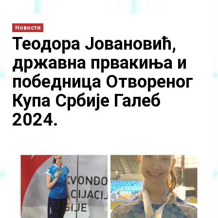
Новости
Теодора Јовановић,
државна првакиња и
победница Отвореног
Купа Србије Галеб
2024.