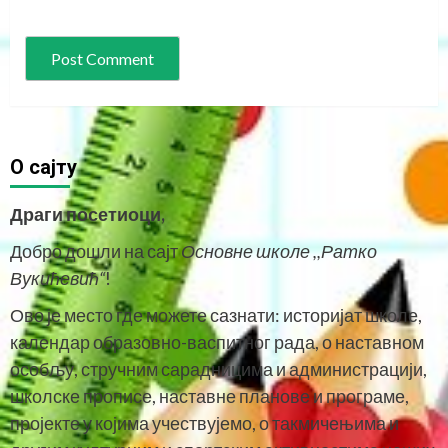
O сајту
Драги посетиоци,
Добро дошли на сајт
Основне школе ,,Ратко
Вукићевић“
!
Ово је место где можете сазнати: историјат школе,
календар образовно-васпитног рада, о наставном
особљу, стручним сарадницима и администрацији,
школске прописе, наставне планове и програме,
пројекте у којима учествујемо, о такмичењима и