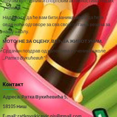
другим културним и спортским активностима наших
ученика.
Надамо се да ће вам бити занимљиво и да ћете
овде наћи одговоре за сва своја питања везана за
нашу школу.
МОТО:
НЕ ЗА ОЦЕНУ, ВЕЋ ЗА ЖИВОТ УЧИМ.
Срдачан поздрав од колектива и ученика школе
,,Ратко Вукићевић“
Контакт
Адреса: Ратка Вукићевића 5,
18105 Ниш
E-mail: ratkovukicevic.nis@gmail.com