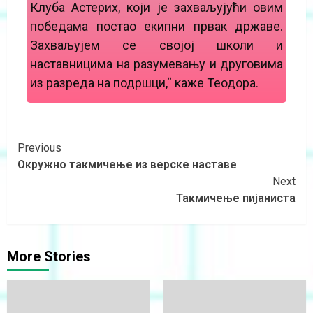
Клуба Астериx, који је захваљујући овим
победама постао екипни првак државе.
Захваљујем се својој школи и
наставницима на разумевању и друговима
из разреда на подршци,“ каже Теодора.
Previous
Окружно такмичење из верске наставе
Next
Такмичење пијаниста
More Stories