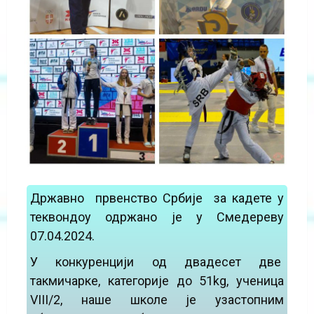
Државно првенство Србије за кадете у
теквондоу одржано је у Смедереву
07.04.2024.
У конкуренцији од двадесет две
такмичарке, категорије до 51kg, ученица
VIII/2, наше школе је узастопним