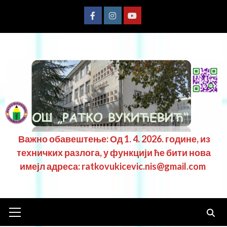
Важно обавештење: Од 1. 4. 2026. године, из
техничких разлога, у функцији ће бити нова
имејл адреса: ratkovukicevic.nis@gmail.com