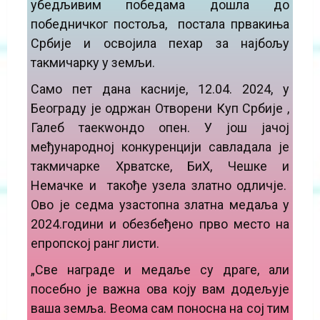
убедљивим победама дошла до
победничког постоља, постала првакиња
Србије и освојила пехар за најбољу
такмичарку у земљи.
Само пет дана касније, 12.04. 2024, у
Београду је одржан Отворени Куп Србије ,
Галеб таекwондо опен. У још јачој
међународној конкуренцији савладала је
такмичарке Хрватске, БиХ, Чешке и
Немачке и такође узела златно одличје.
Ово је седма узастопна златна медаља у
2024.години и обезбеђено прво место на
епропској ранг листи.
„Све награде и медаље су драге, али
посебно је важна ова коју вам додељује
ваша земља. Веома сам поносна на сој тим