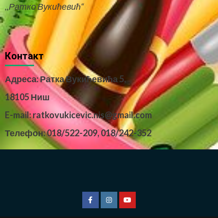
,,Ратко Вукићевић“
Контакт
Адреса: Ратка Вукићевића 5,
18105 Ниш
E-mail: ratkovukicevic.nis@gmail.com
Телефон: 018/522-209,
018/242-352