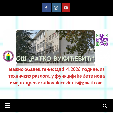
Важно обавештење: Од 1. 4. 2026. године, из
техничких разлога, у функцији ће бити нова
имејл адреса: ratkovukicevic.nis@gmail.com