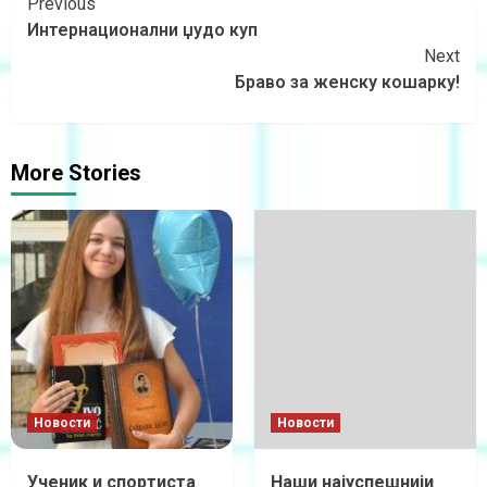
Previous
Интернационални џудо куп
Next
Браво за женску кошарку!
More Stories
Новости
Новости
Ученик и спортиста
Наши најуспешнији