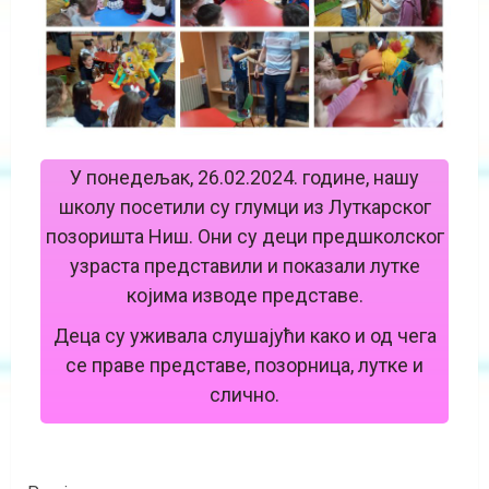
У понедељак, 26.02.2024. године, нашу
школу посетили су глумци из Луткарског
позориштa Ниш. Они су деци предшколског
узраста представили и показали лутке
којима изводе представе.
Деца су уживала слушајући како и од чега
се праве представе, позорница, лутке и
слично.