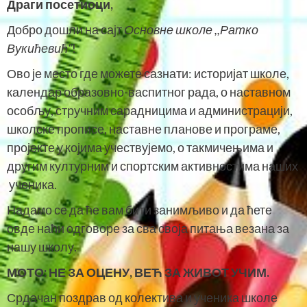
Драги посетиоци,
Добро дошли на сајт
Основне школе ,,Ратко
Вукићевић“
!
Ово је место где можете сазнати: историјат школе,
календар образовно-васпитног рада, о наставном
особљу, стручним сарадницима и администрацији,
школске прописе, наставне планове и програме,
пројекте у којима учествујемо, о такмичењима и
другим културним и спортским активностима наших
ученика.
Надамо се да ће вам бити занимљиво и да ћете
овде наћи одговоре за сва своја питања везана за
нашу школу.
МОТО:
НЕ ЗА ОЦЕНУ, ВЕЋ ЗА ЖИВОТ УЧИМ.
Срдачан поздрав од колектива и ученика школе