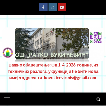
Важно обавештење: Од 1. 4. 2026. године, из
техничких разлога, у функцији ће бити нова
имејл адреса: ratkovukicevic.nis@gmail.com