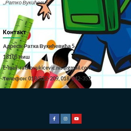
,,Ратко Вукићевић“
Контакт
Адреса: Ратка Вукићевића 5,
18105 Ниш
E-mail: ratkovukicevic.nis@gmail.com
Телефон: 018/522-209,
018/242-352