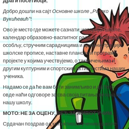
Драги посетиоци,
Добро дошли на сајт
Основне школе ,,Ратко
Вукићевић“
!
Ово је место где можете сазнати: историјат школе,
календар образовно-васпитног рада, о наставном
особљу, стручним сарадницима и администрацији,
школске прописе, наставне планове и програме,
пројекте у којима учествујемо, о такмичењима и
другим културним и спортским активностима наших
ученика.
Надамо се да ће вам бити занимљиво и да ћете
овде наћи одговоре за сва своја питања везана за
нашу школу.
МОТО:
НЕ ЗА ОЦЕНУ, ВЕЋ ЗА ЖИВОТ УЧИМ.
Срдачан поздрав од колектива и ученика школе