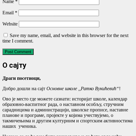
Name
*
Email
*
Website
Save my name, email, and website in this browser for the next
time I comment.
O сајту
Драги посетиоци,
Добро дошли на сајт
Основне школе ,,Ратко Вукићевић“
!
Ово је место где можете сазнати: историјат школе, календар
образовно-васпитног рада, о наставном особљу, стручним
сарадницима и администрацији, школске прописе, наставне
планове и програме, пројекте у којима учествујемо, о
такмичењима и другим културним и спортским активностима
наших ученика.