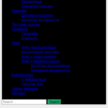
Такмичења
Ученички радови
Галерија
Школски простор
Школске активности
Летопис школе
Пројекти
Читалићи
Erasmus+
Упис
Упис предшколаца
Целодневна настава
Упис у први разред
Упис у средњу школу
Упутство за родитеље
Календар активности
Библиотека
О библиотеци
Часопис Хит
Јавне набавке
Контакт
Search
for: