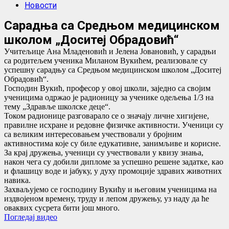
Новости
Сарадња са Средњом медицинском
школом „Доситеј Обрадовић“
Учитељице Ана Младеновић и Јелена Јовановић, у сарадњи
са родитељем ученика Миланом Вукићем, реализовале су
успешну сарадњу са Средњом медицинском школом „Доситеј
Обрадовић“.
Господин Вукић, професор у овој школи, заједно са својим
ученицима одржао је радионицу за ученике одељења 1/3 на
тему „Здравље школске деце“.
Током радионице разговарало се о значају личне хигијене,
правилне исхране и редовне физичке активности. Ученици су
са великим интересовањем учествовали у бројним
активностима које су биле едукативне, занимљиве и корисне.
За крај дружења, ученици су учествовали у квизу знања,
након чега су добили дипломе за успешно решене задатке, као
и флашицу воде и јабуку, у духу промоције здравих животних
навика.
Захваљујемо се господину Вукићу и његовим ученицима на
издвојеном времену, труду и лепом дружењу, уз наду да ће
оваквих сусрета бити још много.
Погледај видео