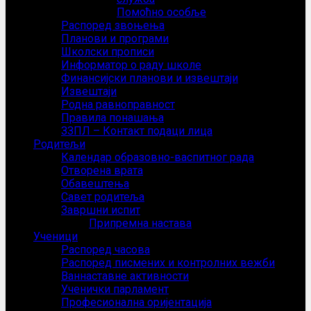
Помоћно особље
Распоред звоњења
Планови и програми
Школски прописи
Информатор о раду школе
Финансијски планови и извештаји
Извештаји
Родна равноправност
Правила понашања
ЗЗПЛ – Контакт подаци лица
Родитељи
Календар образовно-васпитног рада
Отворена врата
Обавештења
Савет родитеља
Завршни испит
Припремна настава
Ученици
Распоред часова
Распоред писмених и контролних вежби
Ваннаставне активности
Ученички парламент
Професионална оријентација