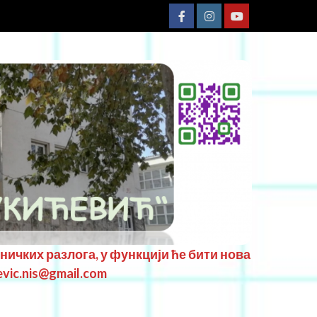
хничких разлога, у функцији ће бити нова
evic.nis@gmail.com