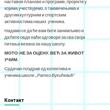
наставне планове и програме, пројекте у
којима учествујемо, о такмичењима и
другим културним и спортским
активностима наших ученика.
Надамо се да ће вам бити занимљиво и
да ћете овде наћи одговоре за сва своја
питања везана за нашу школу.
МОТО:
НЕ ЗА ОЦЕНУ, ВЕЋ ЗА ЖИВОТ
УЧИМ.
Срдачан поздрав од колектива и
ученика школе
,,Ратко Вукићевић“
Контакт