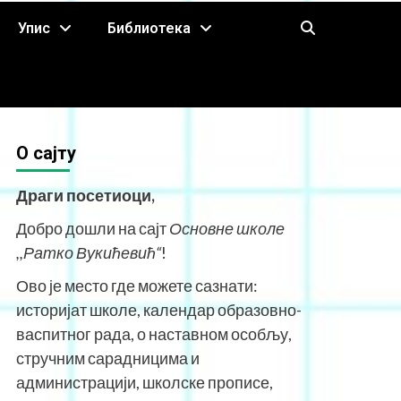
Упис
Библиотека
O сајту
Драги посетиоци,
Добро дошли на сајт
Основне школе
,,Ратко Вукићевић“
!
Ово је место где можете сазнати:
историјат школе, календар образовно-
васпитног рада, о наставном особљу,
стручним сарадницима и
администрацији, школске прописе,