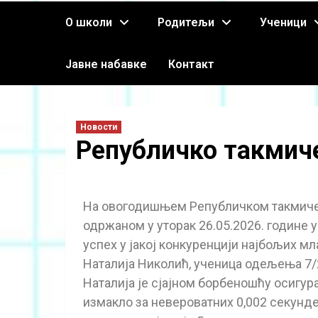
О школи
Родитељи
Ученици
Јавне набавке
Контакт
Новости
Републичко такмич
На овогодишњем Републичком такмичењ
одржаном у уторак 26.05.2026. године 
успех у јакој конкуренцији најбољих м
Наталија Николић, ученица одељења 7/2,
Наталија је сјајном борбеношћу осигура
измакло за невероватних 0,002 секунде.