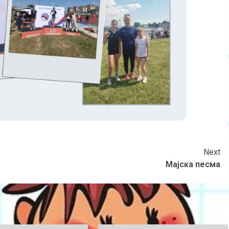
Next
Мајска песма