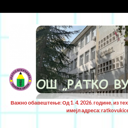
Важно обавештење: Од 1. 4. 2026. године, из те
имејл адреса: ratkovukic