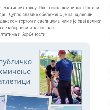
у, емотивну страну. Наша вицешампионка Наталија
ндан. Дупло славље обележено је на најлепши
анском тортом и свећицама, чиме је овај велики
 незаборавнији за све нас.
ултатима и борбености!