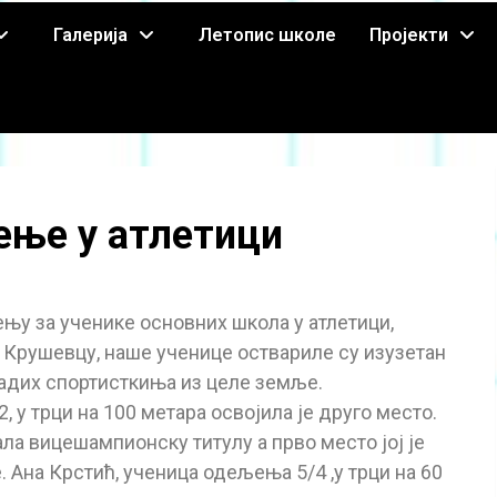
Галерија
Летопис школе
Пројекти
ење у атлетици
у за ученике основних школа у атлетици,
у Крушевцу, наше ученице оствариле су изузетан
ладих спортисткиња из целе земље.
 у трци на 100 метара освојила је друго место.
ла вицешампионску титулу а прво место јој је
 Ана Крстић, ученица одељења 5/4 ,у трци на 60