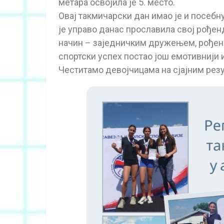
метара освојила је 5. место.
Овај такмичарски дан имао је и посебн
је управо данас прославила свој рође
начин – заједничким дружењем, рођенд
спортски успех постао још емотивнији и
Честитамо девојчицама на сјајним рез