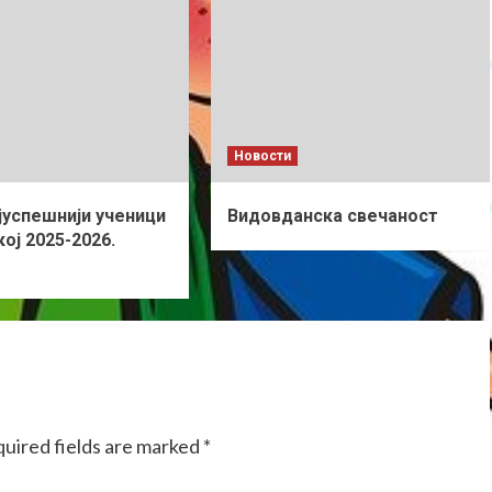
Новости
јуспешнији ученици
Видовданска свечаност
ој 2025-2026.
uired fields are marked
*