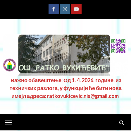
Важно обавештење: Од 1. 4. 2026. године, из
техничких разлога, у функцији ће бити нова
имејл адреса: ratkovukicevic.nis@gmail.com