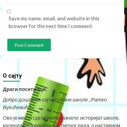
Save my name, email, and website in this
browser for the next time I comment.
O сајту
Драги посетиоци,
Добро дошли на сајт
Основне школе ,,Ратко
Вукићевић“
!
Ово је место где можете сазнати: историјат школе,
календар образовно-васпитног рада, о наставном