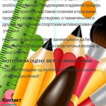
особљу, стручним сарадницима и администрацији,
школске прописе, наставне планове и програме,
пројекте у којима учествујемо, о такмичењима и
другим културним и спортским активностима наших
ученика.
Надамо се да ће вам бити занимљиво и да ћете
овде наћи одговоре за сва своја питања везана за
нашу школу.
МОТО:
НЕ ЗА ОЦЕНУ, ВЕЋ ЗА ЖИВОТ УЧИМ.
Срдачан поздрав од колектива и ученика школе
,,Ратко Вукићевић“
Контакт