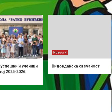
Новости
јуспешнији ученици
Видовданска свечаност
ој 2025-2026.