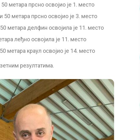
50 метара прсно освојио је 1. место
 50 метара прсно освојио је 3. место
50 метара делфин освојила је 11. место
тара леђно освојила је 11. место
0 метара краул освојио је 14. место
зетним резултатима.