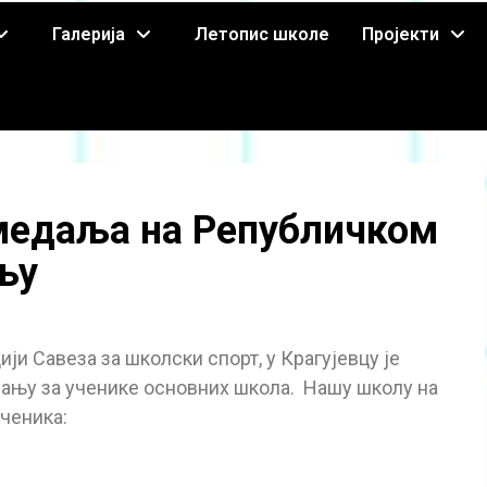
Галерија
Летопис школе
Пројекти
 медаља на Републичком
њу
цији Савеза за школски спорт, у Крагујевцу је
ању за ученике основних школа. Нашу школу на
ченика: