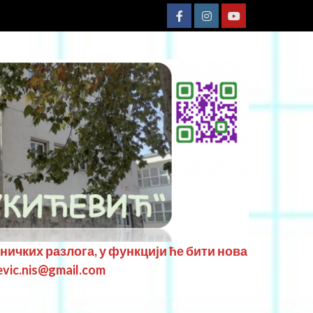
хничких разлога, у функцији ће бити нова
evic.nis@gmail.com