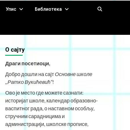
Упис
Библиотека
O сајту
Драги посетиоци,
Добро дошли на сајт
Основне школе
,,Ратко Вукићевић“
!
Ово је место где можете сазнати:
историјат школе, календар образовно-
васпитног рада, о наставном особљу,
стручним сарадницима и
администрацији, школске прописе,