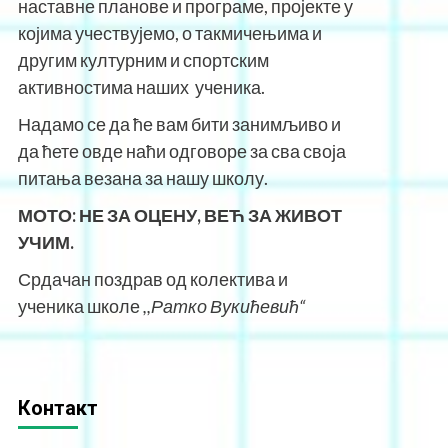
наставне планове и програме, пројекте у
којима учествујемо, о такмичењима и
другим културним и спортским
активностима наших ученика.
Надамо се да ће вам бити занимљиво и
да ћете овде наћи одговоре за сва своја
питања везана за нашу школу.
МОТО:
НЕ ЗА ОЦЕНУ, ВЕЋ ЗА ЖИВОТ
УЧИМ.
Срдачан поздрав од колектива и
ученика школе
,,Ратко Вукићевић“
Контакт