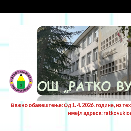
Важно обавештење: Од 1. 4. 2026. године, из те
имејл адреса: ratkovukic