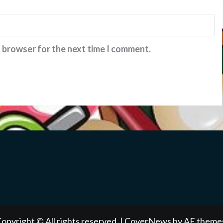
s browser for the next time I comment.
opyright © All rights reserved.
|
CoverNews
by AF theme