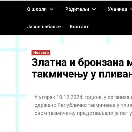
О школи
Родитељи
Ученици
Јавне набавке
Контакт
Новости
Златна и бронзана
такмичењу у плива
У уторак 10.12.2024. године, у организа
одржано Републичко такмичење у плив
овом такмичењу представљало је пет у