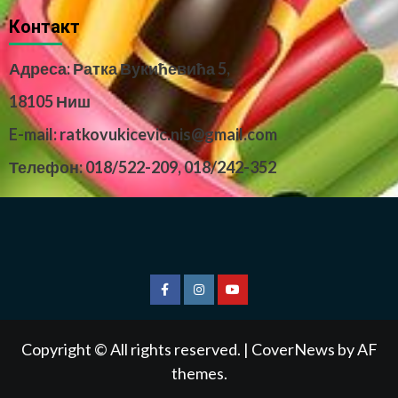
Контакт
Адреса: Ратка Вукићевића 5,
18105 Ниш
E-mail: ratkovukicevic.nis@gmail.com
Телефон: 018/522-209,
018/242-352
Copyright © All rights reserved.
|
CoverNews
by AF
themes.