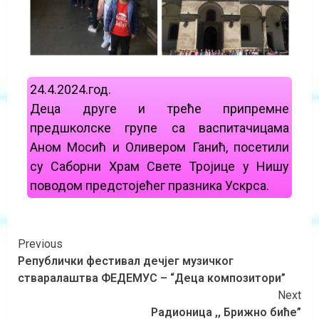
24.4.2024.год.
Деца друге и треће припремне
предшколске групе са васпитачицама
Аном Мосић и Оливером Ганић, посетили
су Саборни Храм Свете Тројице у Нишу
поводом предстојећег празника Ускрса.
Previous
Републички фестивал дечјег музичког
стваралаштва ФЕДЕМУС – “Деца композитори”
Next
Радионица ,, Брижно биће”