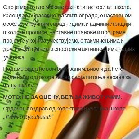
Ово је место где можете сазнати: историјат школе,
календар образовно-васпитног рада, о наставном
особљу, стручним сарадницима и администрацији,
школске прописе, наставне планове и програме,
пројекте у којима учествујемо, о такмичењима и
другим културним и спортским активностима наших
ученика.
Надамо се да ће вам бити занимљиво и да ћете
овде наћи одговоре за сва своја питања везана за
нашу школу.
МОТО:
НЕ ЗА ОЦЕНУ, ВЕЋ ЗА ЖИВОТ УЧИМ.
Срдачан поздрав од колектива и ученика школе
,,Ратко Вукићевић“