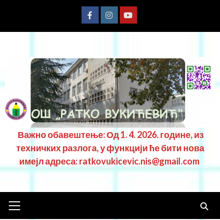
Важно обавештење: Од 1. 4. 2026. године, из
техничких разлога, у функцији ће бити нова
имејл адреса: ratkovukicevic.nis@gmail.com