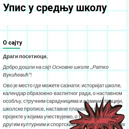
Упис у средњу школу
O сајту
Драги посетиоци,
Добро дошли на сајт
Основне школе ,,Ратко
Вукићевић“
!
Ово је место где можете сазнати: историјат школе,
календар образовно-васпитног рада, о наставном
особљу, стручним сарадницима и администрацији,
школске прописе, наставне планове и програме,
пројекте у којима учествујемо, о такмичењима и
другим културним и спортским активностима наших