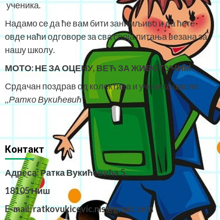
ученика.
Надамо се да ће вам бити занимљиво и да ћете
овде наћи одговоре за сва своја питања везана за
нашу школу.
МОТО:
НЕ ЗА ОЦЕНУ, ВЕЋ ЗА ЖИВОТ УЧИМ.
Срдачан поздрав од колектива и ученика школе
,,Ратко Вукићевић“
Контакт
Адреса: Ратка Вукићевића 5,
18105 Ниш
E-mail: ratkovukicevic.nis@gmail.com