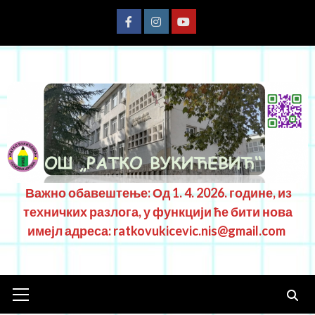
Важно обавештење: Од 1. 4. 2026. године, из
техничких разлога, у функцији ће бити нова
имејл адреса: ratkovukicevic.nis@gmail.com